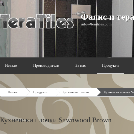
Фаянс и тер
info@teratiles.com
Начало
Производители
За нас
Продукти
Начало
Продукти
Кухненски плочки
Кухненски плочки 
Кухненски плочки Sawnwood Brown