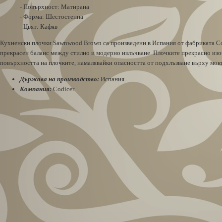
- Повърхност: Матирана
- Форма: Шестостенна
- Цвят: Кафяв
Кухненски плочки Sawnwood Brown са произведени в Испания от фабриката Cod
прекрасен баланс между стилно и модерно излъчване. Плочките прекрасно изоб
повърхността на плочките, намалявайки опасността от подхлъзване върху мок
Държава на производство:
Испания
Компания:
Codicer