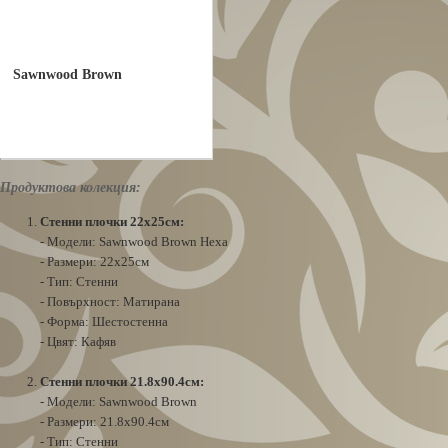
Sawnwood Brown
Продуктова колекция:
Стенни плочки 22х25см:
- Модели: Sawnwood Brown Hexa
- Размери: 22x25см
- Тип: Стенни
- Повърхност: Матирана
- Форма: Шестостенна
- Цвят: Кафяв
Стенни плочки 21.8x90.4см:
- Модели: Sawnwood Brown
- Размери: 21.8x90.4см
- Тип: Стенни