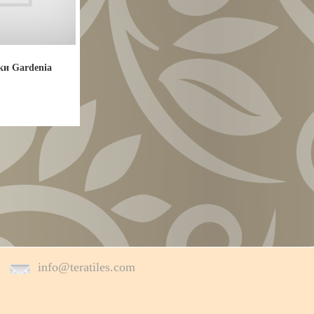
ки Gardenia
info@teratiles.com