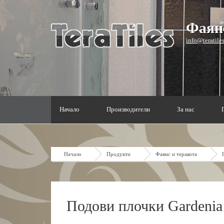
Фаянс
info@teratile
Начало
Производители
За нас
Начало
Продукти
Фаянс и теракота
Подови плочки Gardeni