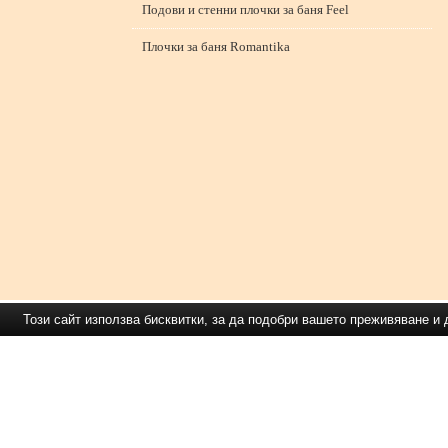
Подови и стенни плочки за баня Feel
Плочки за баня Romantika
Този сайт използва бисквитки, за да подобри вашето преживяване 