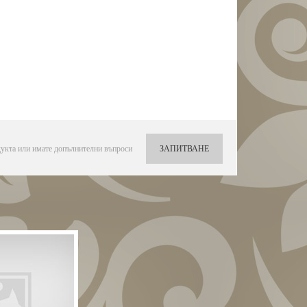
укта или имате допълнителни въпроси
ЗАПИТВАНЕ