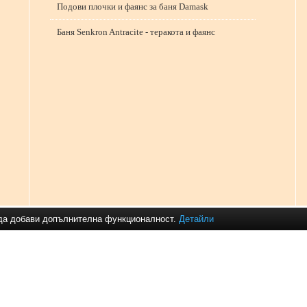
Подови плочки и фаянс за баня Damask
Баня Senkron Antracite - теракота и фаянс
и да добави допълнителна функционалност.
Детайли
Препоръчваме Ви
:
плочки за кухня
,
подови плочки