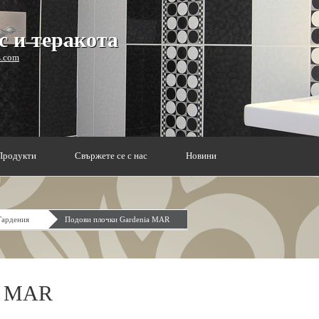
 и теракота
s.com
Продукти
Свържете се с нас
Новини
Гардения
Подови плочки Gardenia MAR
a MAR