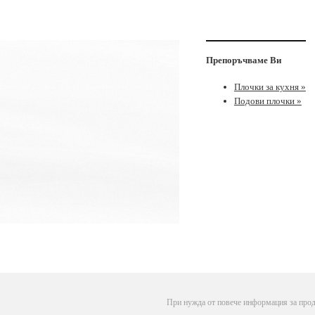
Препоръчваме Ви
Плочки за кухня »
Подови плочки »
При нужда от повече информация за прод