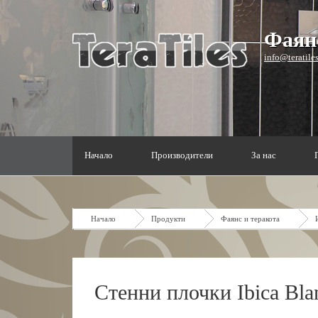
Фаянс
info@teratile
Начало
Производители
За нас
Начало
Продукти
Фаянс и теракота
Стенни плочки Ibica Bla