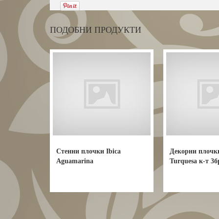
ПОДОБНИ ПРОДУКТИ
Стенни плочки Ibica
Декорни плочки
Aguamarina
Turquesa к-т 3