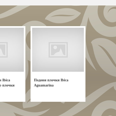
 Ibica
Подови плочки Ibica
бр плочки
Aguamarina