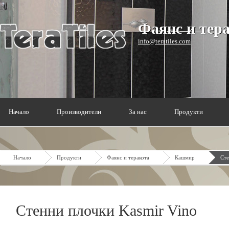
Фаянс и тер
info@teratiles.com
Начало
Производители
За нас
Продукти
Начало
Продукти
Фаянс и теракота
Кашмир
Сте
Стенни плочки Kasmir Vino