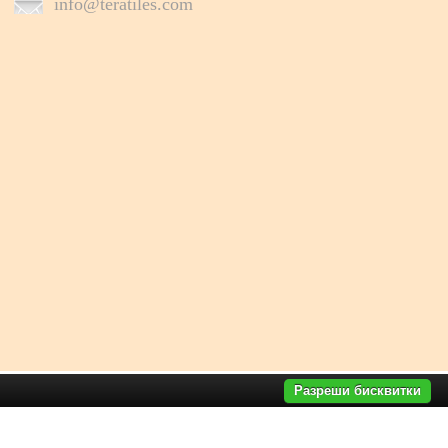
info@teratiles.com
Разреши бисквитки