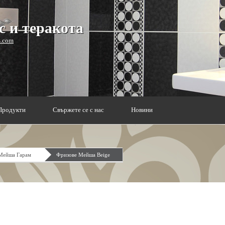
 и теракота
s.com
Продукти
Свържете се с нас
Новини
Мейша Гарам
Фризове Мейша Beige