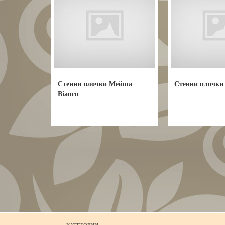
Стенни плочки Мейша
Стенни плочки
Bianco