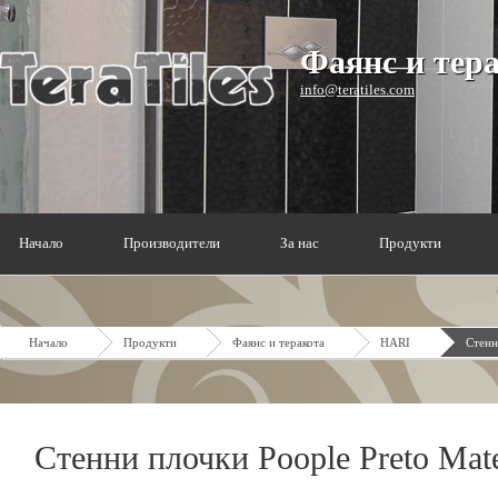
Фаянс и тер
info@teratiles.com
Начало
Производители
За нас
Продукти
Начало
Продукти
Фаянс и теракота
HARI
Стенн
Стенни плочки Poople Preto Mat