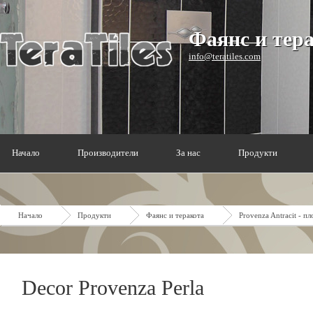
Фаянс и тер
info@teratiles.com
Начало
Производители
За нас
Продукти
Начало
Продукти
Фаянс и теракота
Provenza Antracit - п
Decor Provenza Perla